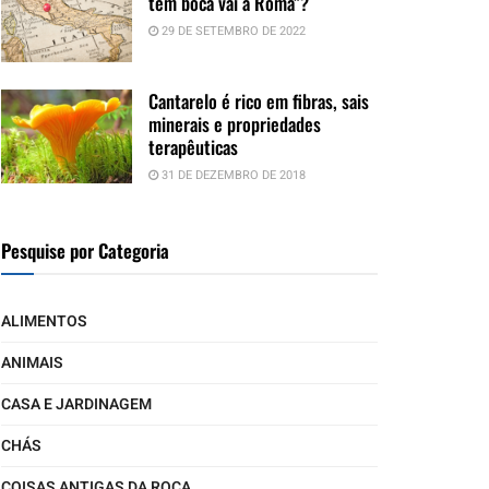
tem boca vai a Roma”?
29 DE SETEMBRO DE 2022
Cantarelo é rico em fibras, sais
minerais e propriedades
terapêuticas
31 DE DEZEMBRO DE 2018
Pesquise por Categoria
ALIMENTOS
ANIMAIS
CASA E JARDINAGEM
CHÁS
COISAS ANTIGAS DA ROÇA