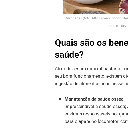
Manganês (foto: https://www.conquiste
que-ele-dev
Quais são os bene
saúde?
Além de ser um mineral bastante co
seu bom funcionamento, existem div
ingestão de alimentos ricos nesse nu
Manutenção da saúde óssea
–
imprescindível à saúde óssea;
enzimas responsáveis por gara
para o aparelho locomotor, com