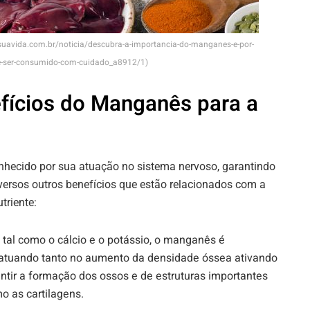
suavida.com.br/noticia/descubra-a-importancia-do-manganes-e-por-
e-ser-consumido-com-cuidado_a8912/1)
fícios do Manganês para a
nhecido por sua atuação no sistema nervoso, garantindo
ersos outros benefícios que estão relacionados com a
triente:
 tal como o cálcio e o potássio, o manganês é
 atuando tanto no aumento da densidade óssea ativando
ntir a formação dos ossos e de estruturas importantes
o as cartilagens.