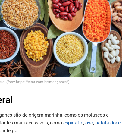
al (foto: https://vitat.com.br/manganes/)
ral
ganês são de origem marinha, como os moluscos e
 fontes mais acessíveis, como
espinafre
,
ovo
,
batata doce
,
 integral.