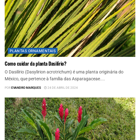
PLANTAS ORNAMENTAIS
Como cuidar da planta Dasilírio?
O Dasilírio (Dasylirion acrotrichum) é uma planta originária do
México, que pertence à família das Asparagaceae....
POR
EVANDRO MARQUES
24 DE ABRIL DE 2024