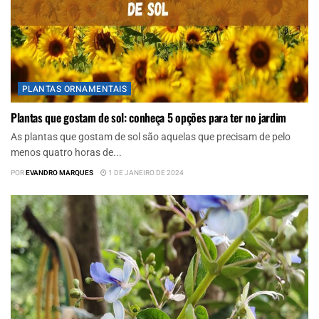
PLANTAS ORNAMENTAIS
Plantas que gostam de sol: conheça 5 opções para ter no jardim
As plantas que gostam de sol são aquelas que precisam de pelo
menos quatro horas de...
POR
EVANDRO MARQUES
1 DE JANEIRO DE 2024