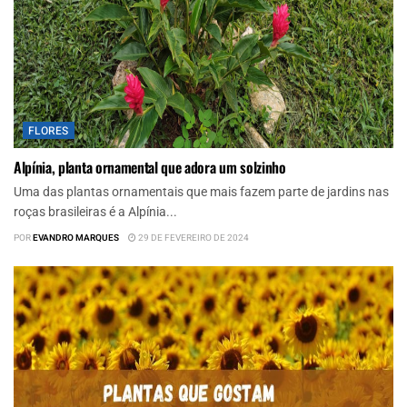
FLORES
Alpínia, planta ornamental que adora um solzinho
Uma das plantas ornamentais que mais fazem parte de jardins nas
roças brasileiras é a Alpínia...
POR
EVANDRO MARQUES
29 DE FEVEREIRO DE 2024