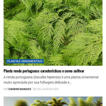
PLANTAS ORNAMENTAIS
Planta renda portuguesa: características e como cultivar
A renda portuguesa (Davallia fejeensis) é uma planta ornamental
muito apreciada por sua folhagem delicada e...
POR
EVANDRO MARQUES
2 DE JULHO DE 2024