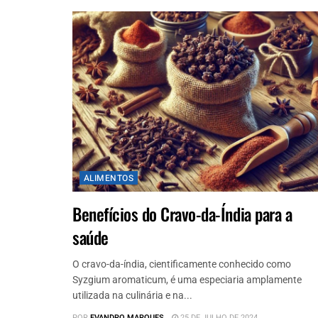
ALIMENTOS
Benefícios do Cravo-da-Índia para a
saúde
O cravo-da-índia, cientificamente conhecido como
Syzgium aromaticum, é uma especiaria amplamente
utilizada na culinária e na...
POR
EVANDRO MARQUES
25 DE JULHO DE 2024