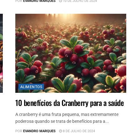
POR
EVANDRO MARQUES
10 DE JULHO DE 2024
ALIMENTOS
10 benefícios da Cranberry para a saúde
A cranberry é uma fruta pequena, mas extremamente
poderosa quando se trata de benefícios para a...
POR
EVANDRO MARQUES
8 DE JULHO DE 2024