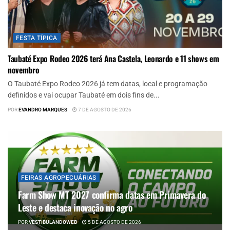
FESTA TÍPICA
Taubaté Expo Rodeo 2026 terá Ana Castela, Leonardo e 11 shows em
novembro
O Taubaté Expo Rodeo 2026 já tem datas, local e programação
definidos e vai ocupar Taubaté em dois fins de...
POR
EVANDRO MARQUES
7 DE AGOSTO DE 2026
FEIRAS AGROPECUÁRIAS
Farm Show MT 2027 confirma datas em Primavera do
Leste e destaca inovação no agro
POR
VESTIBULANDOWEB
5 DE AGOSTO DE 2026