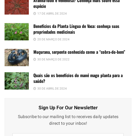
Aranha-lobo é venenosa? Conheça mais sobre essa
espécie
17 DE ABRIL DE 2024
Benefícios da Planta Língua de Vaca: conheça suas
propriedades medicinais
20 DE MARÇO DE 2024
Muçurana, serpente conhecida como a “cobra-do-bem”
30 DE MARÇO DE 2022
Quais são os benefícios do mané mago planta para a
saúde?
30 DE ABRIL DE 2024
Sign Up For Our Newsletter
Subscribe to our mailing list to receives daily updates
direct to your inbox!