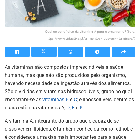
Qual os benefícios da vitamina A para o organismo? (foto:
https://www.vidaativa.pt/alimentos-ricos-em-vitamina-a/)
As vitaminas são compostos imprescindíveis à saúde
humana, mas que não são produzidos pelo organismo,
havendo necessidade da ingestão através dos alimentos.
São divididas em vitaminas hidrossolúveis, grupo no qual
encontram-se as
vitaminas B
e
C
; e lipossolúveis, dentre as
quais estão as vitaminas A,
D
,
E
e
K
.
A vitamina A, integrante do grupo que é capaz de se
dissolver em lipídeos, é também conhecida como retinol; e
é considerada uma das mais importantes para a saúde.