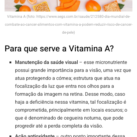
Vitamina A (foto: https://www.segs.com.br/saude/212580-dia-mundial-de-
combate-ao-cancer-alimentos-com-vitamina-a-podem-reduzir-risco-de-cancer-
de-pele)
Para que serve a Vitamina A?
Manutenção da saúde visual
– esse micronutriente
possui grande importância para a visão, uma vez que
atua protegendo a córnea; estrutura que atua na
focalização da luz que entra nos olhos para a
formação da imagem na retina. Desse modo, caso
haja a deficiência nessa vitamina, tal focalização é
comprometida, principalmente em locais escuros; o
que é denominado de cegueira noturna, que pode
progredir até a perda completa da visão.
Ação antioxidante
– outro ponto importante dessa