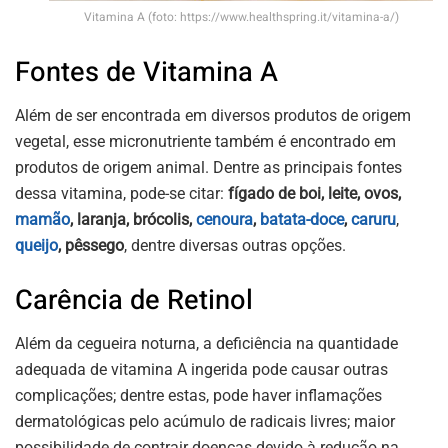
Vitamina A (foto: https://www.healthspring.it/vitamina-a/)
Fontes de Vitamina A
Além de ser encontrada em diversos produtos de origem
vegetal, esse micronutriente também é encontrado em
produtos de origem animal. Dentre as principais fontes
dessa vitamina, pode-se citar:
fígado de boi, leite, ovos,
mamão
, laranja, brócolis,
cenoura
,
batata-doce
,
caruru
,
queijo
, pêssego
, dentre diversas outras opções.
Carência de Retinol
Além da cegueira noturna, a deficiência na quantidade
adequada de vitamina A ingerida pode causar outras
complicações; dentre estas, pode haver inflamações
dermatológicas pelo acúmulo de radicais livres; maior
possibilidade de contrair doenças devido à redução na