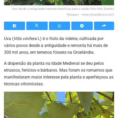
Uva: desde a antiguidade trazendo benefícios para a saúde (foto foto: Evandro
Marques – www.coisasdaroca.com)
Uva (
Vitis vinifera
L) é o fruto da videira; cultivada por
vários povos desde a antiguidade e remonta há mais de
300 mil anos, em terrenos fósseis na Groelândia.
A dispersão da planta na Idade Medieval se deu pelos
etruscos, fenícios e bárbaros. Mas foram os romamos que
manifestaram maior interesse pela planta e aperfeiçoou as
técnicas vitivinícolas.