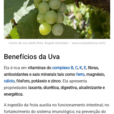
Cacho de uva verde (foto: Ângela Quinelato – www.coisasdaroca.com)
Benefícios da Uva
Ela é rica em
vitaminas do
complexo B
,
C
,
K
,
E
, fibras,
antioxidantes e sais minerais tais como
ferro
, magnésio,
cálcio
, fósforo, potássio e zinco
. Ela apresenta
propriedades
laxante, diurética, digestiva, alcalinizante e
energética.
A ingestão da fruta auxilia no funcionamento intestinal; no
fortalecimento do sistema imunológico; na prevenção do