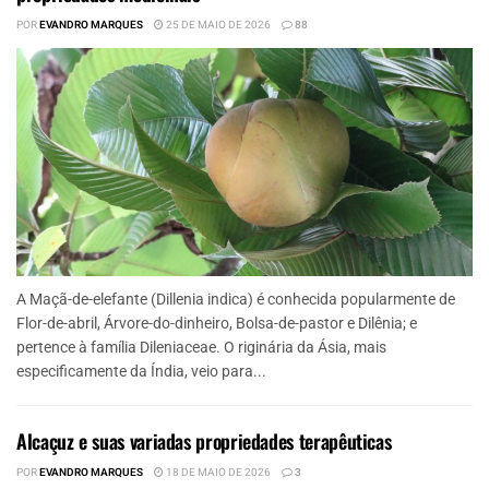
POR
EVANDRO MARQUES
25 DE MAIO DE 2026
88
A Maçã-de-elefante (Dillenia indica) é conhecida popularmente de
Flor-de-abril, Árvore-do-dinheiro, Bolsa-de-pastor e Dilênia; e
pertence à família Dileniaceae. O riginária da Ásia, mais
especificamente da Índia, veio para...
Alcaçuz e suas variadas propriedades terapêuticas
POR
EVANDRO MARQUES
18 DE MAIO DE 2026
3