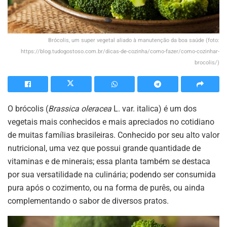
Brócolis, um super vegetal aliado à manutenção da boa saúde (foto:
https://blog.tudogostoso.com.br/dicas-de-cozinha/como-fazer/como-cozinhar-
brocolis/)
O brócolis (
Brassica oleracea
L. var. italica) é um dos
vegetais mais conhecidos e mais apreciados no cotidiano
de muitas famílias brasileiras. Conhecido por seu alto valor
nutricional, uma vez que possui grande quantidade de
vitaminas e de minerais; essa planta também se destaca
por sua versatilidade na culinária; podendo ser consumida
pura após o cozimento, ou na forma de purês, ou ainda
complementando o sabor de diversos pratos.