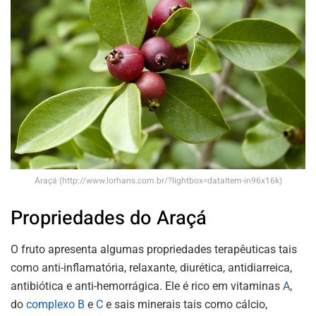
Araçá (http://www.lorhans.com.br/?lightbox=dataItem-in96x16k)
Propriedades do Araçá
O fruto apresenta algumas propriedades terapêuticas tais
como anti-inflamatória, relaxante, diurética, antidiarreica,
antibiótica e anti-hemorrágica. Ele é rico em vitaminas
A
,
do
complexo B
e
C
e sais minerais tais como cálcio,