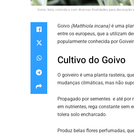
Goivo: bela, colorida e com diversas finalidades para decoração
Goivo
(Matthiola incana)
é uma plan
entre os europeus, que a utilizam de
popularmente conhecida por Goiveiro
Cultivo do Goivo
O goiveiro é uma planta rasteira, qu
mudanças climáticas, mas não supor
Propagado por sementes e até por m
em nutrientes, rega constante sem 
tolera solo encharcado.
Produz belas flores perfumadas, qu