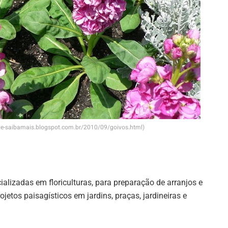
arve-saibamais.blogspot.com.br/2010/09/goivos.html)
lizadas em floriculturas, para preparação de arranjos e
jetos paisagísticos em jardins, praças, jardineiras e