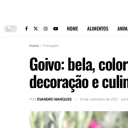
HOME
ALIMENTOS
ANIM
Home
Paisagem
Goivo: bela, colo
decoração e culi
POR
EVANDRO MARQUES
24 de setembro de 2021
em