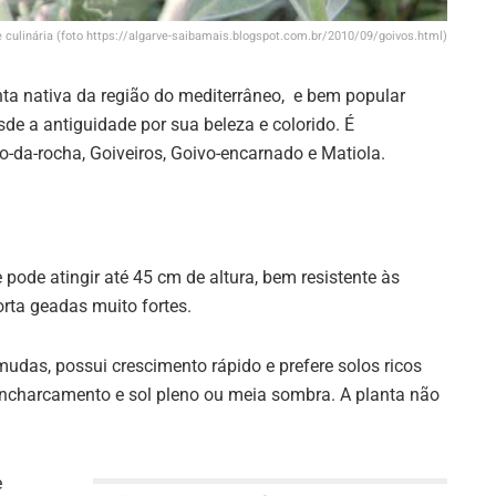
 e culinária (foto https://algarve-saibamais.blogspot.com.br/2010/09/goivos.html)
ta nativa da região do mediterrâneo, e bem popular
sde a antiguidade por sua beleza e colorido. É
-da-rocha, Goiveiros, Goivo-encarnado e Matiola.
e pode atingir até 45 cm de altura, bem resistente às
ta geadas muito fortes.
udas, possui crescimento rápido e prefere solos ricos
encharcamento e sol pleno ou meia sombra. A planta não
e