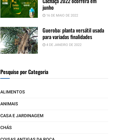
Cachaça 2022 ocorrerá em
junho
16 DE MAIO DE 2022
Gueroba: planta versátil usada
para variadas finalidades
4 DE JANEIRO DE 2022
Pesquise por Categoria
ALIMENTOS
ANIMAIS
CASA E JARDINAGEM
CHÁS
COISAS ANTIGAS DA ROÇA