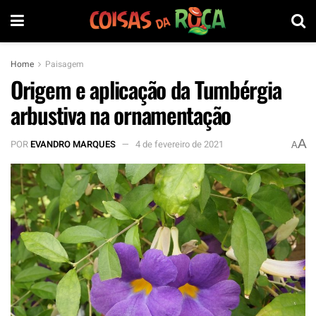
Home
Paisagem
Origem e aplicação da Tumbérgia
arbustiva na ornamentação
A
POR
EVANDRO MARQUES
4 de fevereiro de 2021
A