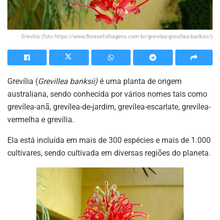
Grevília (foto https://www.floresefolhagens.com.br/grevilea-grevillea-banksii/)
Grevília (
Grevillea banksii)
é uma planta de origem
australiana, sendo conhecida por vários nomes tais como
grevílea-anã, grevílea-de-jardim, grevílea-escarlate, grevílea-
vermelha e grevília.
Ela está incluída em mais de 300 espécies e mais de 1.000
cultivares, sendo cultivada em diversas regiões do planeta.