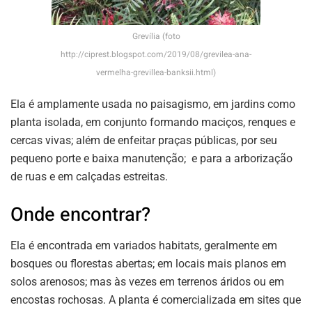
Grevília (foto
http://ciprest.blogspot.com/2019/08/grevilea-ana-
vermelha-grevillea-banksii.html)
Ela é amplamente usada no paisagismo, em jardins como
planta isolada, em conjunto formando maciços, renques e
cercas vivas; além de enfeitar praças públicas, por seu
pequeno porte e baixa manutenção; e para a arborização
de ruas e em calçadas estreitas.
Onde encontrar?
Ela é encontrada em variados habitats, geralmente em
bosques ou florestas abertas; em locais mais planos em
solos arenosos; mas às vezes em terrenos áridos ou em
encostas rochosas. A planta é comercializada em sites que