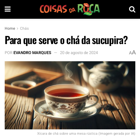
Home
Chás
Para que serve o chá da sucupira?
A
POR
EVANDRO MARQUES
20 de agosto de 2024
A
Xícara de chá sobre uma mesa rústica (Imagem gerada por IA)