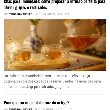
Chás para imunidade: como preparar a infusão perfeita para
aliviar gripes e resfriados
POR
EVANDRO MARQUES
15 DE JUNHO DE 2026
0
Os chás para imunidade fazem parte da tradição da roça, da
cozinha de vó e dos cuidados caseiros usados há gerações para
enfrentar dias de gripe, resfriado, garganta...
Para que serve o chá da raiz de urtiga?
POR
EVANDRO MARQUES
30 DE OUTUBRO DE 2024
0