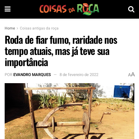
Home
Coisas antigas da roça
Roda de fiar fumo, raridade nos
tempo atuais, mas já teve sua
importância
A
POR
EVANDRO MARQUES
8 de fevereiro de 2022
A