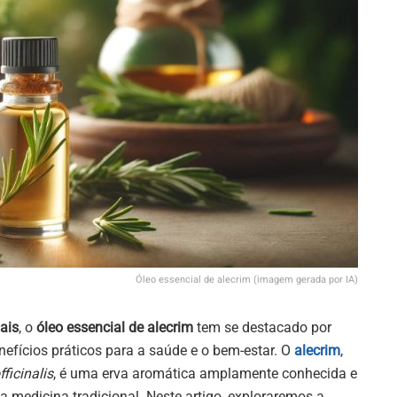
Óleo essencial de alecrim (imagem gerada por IA)
ais
, o
óleo essencial de alecrim
tem se destacado por
nefícios práticos para a saúde e o bem-estar. O
alecrim
,
ficinalis
, é uma erva aromática amplamente conhecida e
na medicina tradicional. Neste artigo, exploraremos a