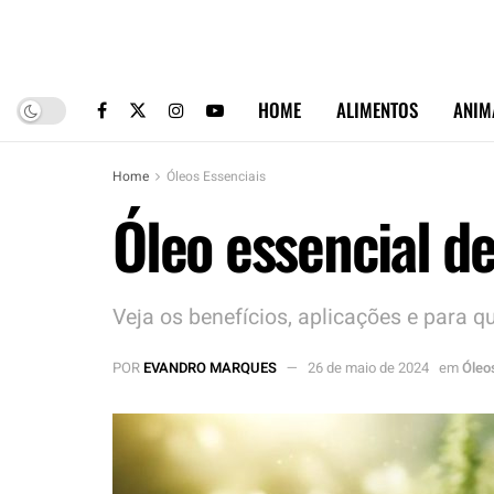
HOME
ALIMENTOS
ANIM
Home
Óleos Essenciais
Óleo essencial d
Veja os benefícios, aplicações e para q
POR
EVANDRO MARQUES
26 de maio de 2024
em
Óleo