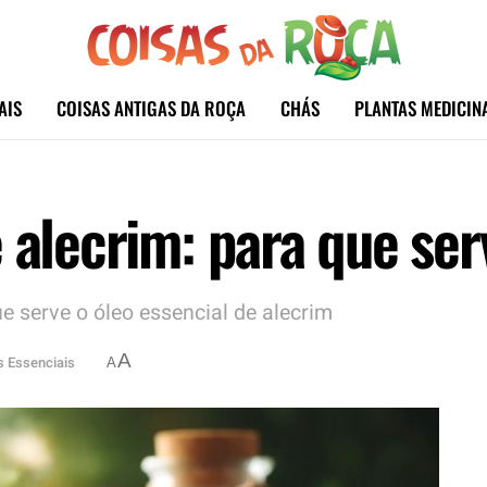
AIS
COISAS ANTIGAS DA ROÇA
CHÁS
PLANTAS MEDICIN
e alecrim: para que se
ue serve o óleo essencial de alecrim
A
s Essenciais
A