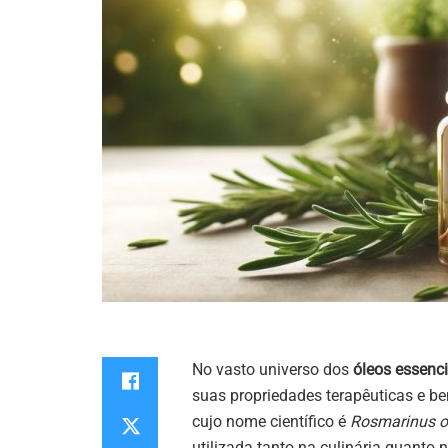
No vasto universo dos
óleos essenci
suas propriedades terapêuticas e be
cujo nome científico é
Rosmarinus of
utilizada tanto na culinária quanto 