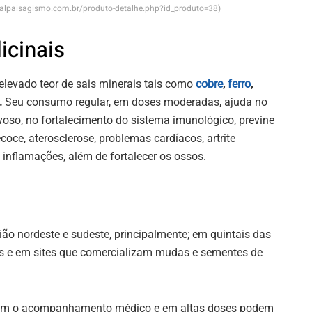
picalpaisagismo.com.br/produto-detalhe.php?id_produto=38)
icinais
, elevado teor de sais minerais tais como
cobre
,
ferro
,
.
Seu consumo regular, em doses moderadas, ajuda no
so, no fortalecimento do sistema imunológico, previne
oce, aterosclerose, problemas cardíacos, artrite
 inflamações, além de fortalecer os ossos.
ião nordeste e sudeste, principalmente; em quintais das
os e em sites que comercializam mudas e sementes de
em o acompanhamento médico e em altas doses podem