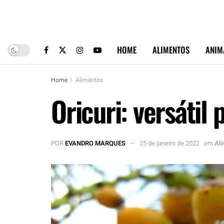
HOME
ALIMENTOS
ANIM
Home
Alimentos
Oricuri: versátil
POR
EVANDRO MARQUES
25 de janeiro de 2022
em
Al