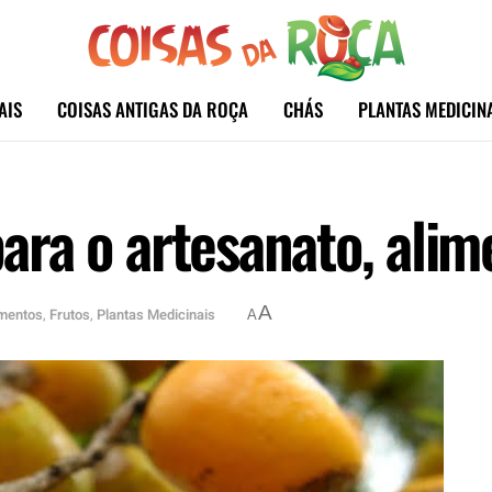
AIS
COISAS ANTIGAS DA ROÇA
CHÁS
PLANTAS MEDICIN
 para o artesanato, ali
A
imentos
,
Frutos
,
Plantas Medicinais
A