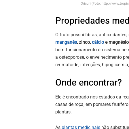
Oricuri (Foto: http://www.tro
Propriedades med
O fruto possui fibras, antioxidantes
manganês
, zinco,
cálcio
e magnésio
bom funcionamento do sistema nervo
a osteoporose, o envelhecimento prec
reumatóide, infecções, hipoglicemia,
Onde encontrar?
Ele é encontrado nos estados da reg
casas de roça, em pomares frutífer
plantas.
As
plantas medicinais
não substitu