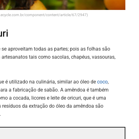
ww.ecycle.com.br/component/content/article/67/2947)
uri
 se aproveitam todas as partes; pois as folhas são
s artesanatos tais como sacolas, chapéus, vassouras,
é utilizado na culinária, similar ao óleo de
coco
,
 para a fabricação de sabão. A amêndoa é também
mo a cocada, licores e leite de oricuri, que é uma
s resíduos da extração do óleo da amêndoa são
.