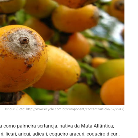
Oricuri (Foto: http://www.ecycle.com.br/component/content/article/67/2947)
 como palmeira sertaneja, nativa da Mata Atlântica;
 licuri, aricuí, adicuri, coqueiro-aracuri, coqueiro-dicuri,