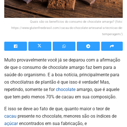
Quais são os benefícios do consumo de chocolate amargo? (foto:
https://www.glutenfreebrasil.com/cacau-do-chocolate-artesanal-a-tecnicas-de-
temperagem/)
Muito provavelmente você já se deparou com a afirmação
de que o consumo de chocolate amargo faz bem para a
saúde do organismo. E a boa notícia, principalmente para
os chocólatras de plantão é que isso é verdade! Mas,
repetindo, somente se for
chocolate
amargo, que é aquele
que tem pelo menos 70% de cacau em sua composição.
E isso se deve ao fato de que, quanto maior o teor de
cacau
presente no chocolate, menores são os índices de
açúcar
encontrados em sua fabricação, e