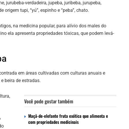
, jurubeba-verdadeira, jupeba, juribeba, jurupeba,
 origem tupi, “yú”, espinho e “peba”, chato.
igos, na medicina popular, para alívio dos males do
ino ela apresenta propriedades tóxicas, que podem levá-
ba
contrada em áreas cultivadas com culturas anuais e
 e beira de estradas.
ltura,
Você pode gostar também
Maçã-de-elefante fruta exótica que alimenta e
o
com propriedades medicinais
do