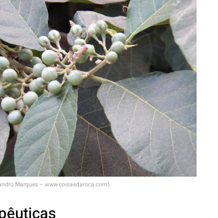
andro Marques – www.coisasdaroca.com)
pêuticas