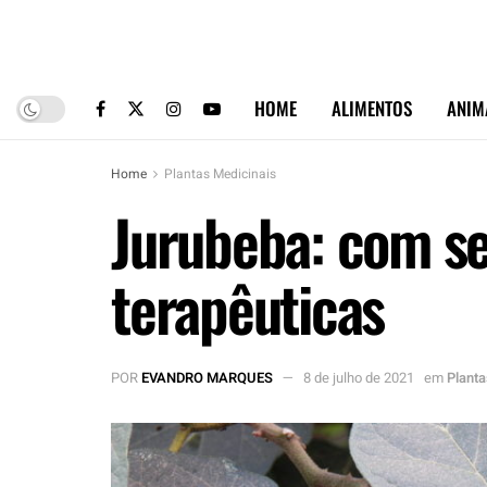
HOME
ALIMENTOS
ANIM
Home
Plantas Medicinais
Jurubeba: com se
terapêuticas
POR
EVANDRO MARQUES
8 de julho de 2021
em
Planta