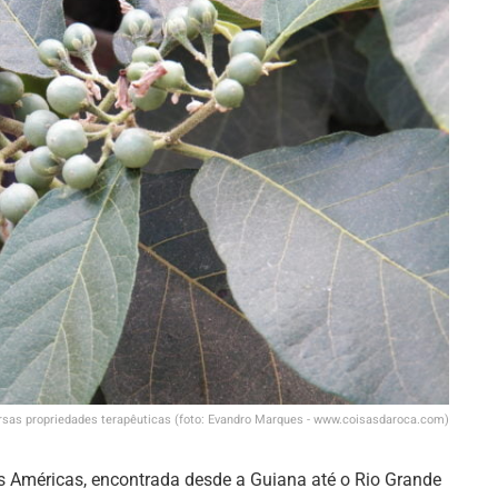
rsas propriedades terapêuticas (foto: Evandro Marques - www.coisasdaroca.com)
as Américas, encontrada desde a Guiana até o Rio Grande