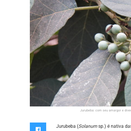
Jurubeba: com seu amargor e dive
Jurubeba (
Solanum
sp.) é nativa d