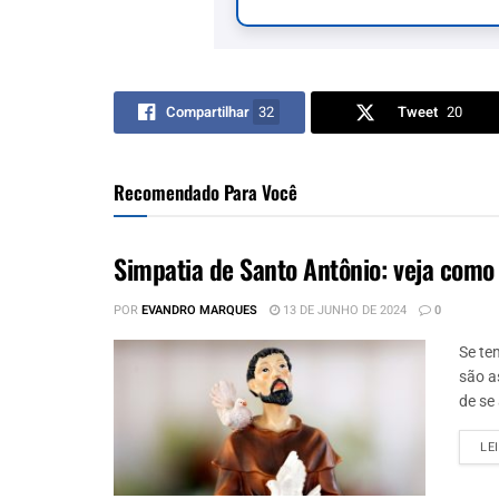
Compartilhar
32
Tweet
20
Recomendado Para Você
Simpatia de Santo Antônio: veja como
POR
EVANDRO MARQUES
13 DE JUNHO DE 2024
0
Se te
são a
de se 
LE