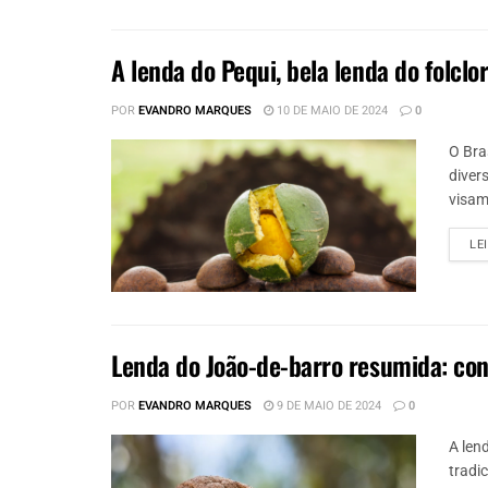
A lenda do Pequi, bela lenda do folcl
POR
EVANDRO MARQUES
10 DE MAIO DE 2024
0
O Bra
diver
visam 
LE
Lenda do João-de-barro resumida: con
POR
EVANDRO MARQUES
9 DE MAIO DE 2024
0
A len
tradic