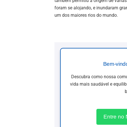
também permitiu a origem de várias
foram se alojando, e inundaram gra
um dos maiores rios do mundo.
Bem-vind
Descubra como nossa comun
vida mais saudável e equili
b
Entre no