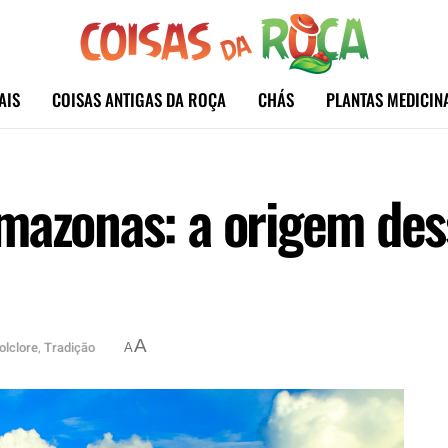
AIS
COISAS ANTIGAS DA ROÇA
CHÁS
PLANTAS MEDICIN
mazonas: a origem des
A
olclore
,
Tradição
A