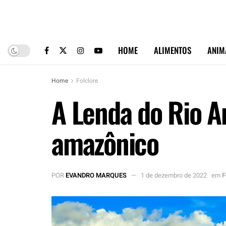
HOME
ALIMENTOS
ANIM
Home
Folclore
A Lenda do Rio A
amazônico
POR
EVANDRO MARQUES
1 de dezembro de 2022
em
F