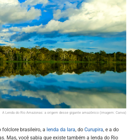
A Lenda do Rio Amazonas: a origem desse gigante amazônico (imagem: Canva)
folclore brasileiro, a
lenda da Iara
, do
Curupira
, e a do
s. Mas, você sabia que existe também a lenda do Rio