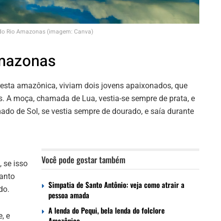
do Rio Amazonas (imagem: Canva)
Amazonas
resta amazônica, viviam dois jovens apaixonados, que
s. A moça, chamada de Lua, vestia-se sempre de prata, e
mado de Sol, se vestia sempre de dourado, e saía durante
Você pode gostar também
 se isso
anto
Simpatia de Santo Antônio: veja como atrair a
do.
pessoa amada
A lenda do Pequi, bela lenda do folclore
, e
Amazônico