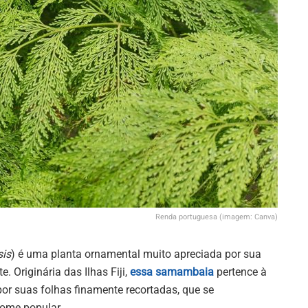
Renda portuguesa (imagem: Canva)
sis
) é uma planta ornamental muito apreciada por sua
 Originária das Ilhas Fiji,
essa samambaia
pertence à
por suas folhas finamente recortadas, que se
ome popular.