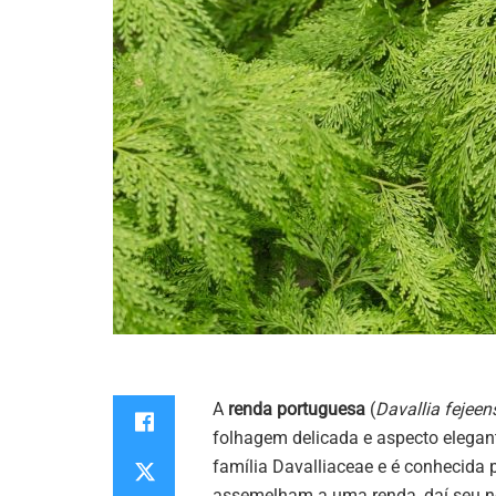
A
renda portuguesa
(
Davallia fejeen
folhagem delicada e aspecto elegante.
família Davalliaceae e é conhecida 
assemelham a uma renda, daí seu n