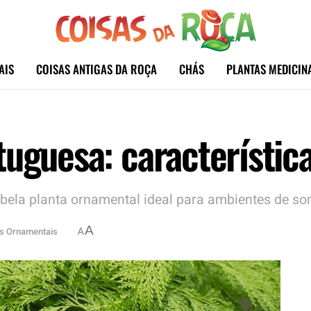
AIS
COISAS ANTIGAS DA ROÇA
CHÁS
PLANTAS MEDICIN
uguesa: característica
 bela planta ornamental ideal para ambientes de s
A
as Ornamentais
A