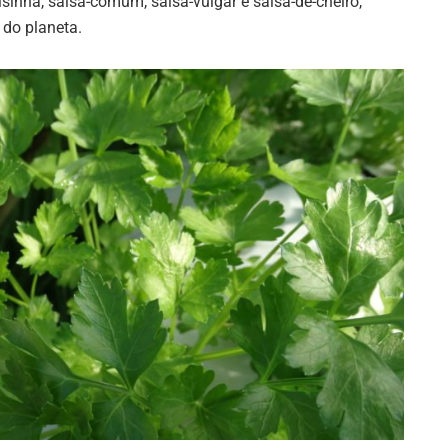
inha, salsa-comum, salsa-vulgar e salsa-de-cheiro,
 do planeta.