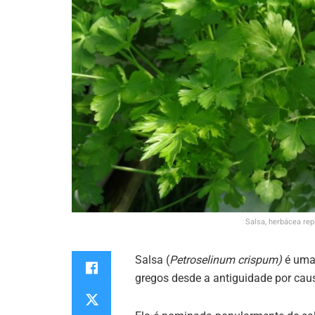
Salsa, herbácea rep
Salsa (
Petroselinum crispum)
é uma
gregos desde a antiguidade por cau