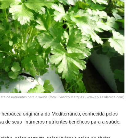
leta de nutrientes para a saúde (foto: Evandro Marques - www.coisasdaroca.com)
 herbácea originária do Mediterrâneo, conhecida pelos
sa de seus inúmeros nutrientes benéficos para a saúde.