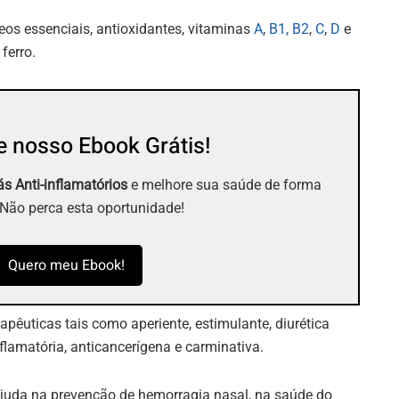
leos essenciais, antioxidantes, vitaminas
A
,
B1, B2
,
C
,
D
e
 ferro.
 nosso Ebook Grátis!
s Anti-inflamatórios
e melhore sua saúde de forma
 Não perca esta oportunidade!
Quero meu Ebook!
apêuticas tais como aperiente, estimulante, diurética
flamatória, anticancerígena e carminativa.
ajuda na prevenção de hemorragia nasal, na saúde do