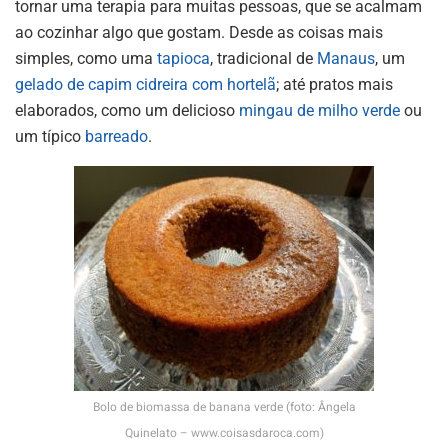
tornar uma terapia para muitas pessoas, que se acalmam
ao cozinhar algo que gostam. Desde as coisas mais
simples, como uma
tapioca
, tradicional de
Manaus
, um
gelado de capim cidreira com hortelã
; até pratos mais
elaborados, como um delicioso
mingau de milho verde
ou
um típico
barreado
.
Bolo de biomassa de banana verde (foto: Ângela
Quinelato – www.coisasdaroca.com)