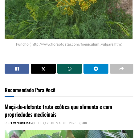
Funcho ( http://www.floraofqatar.com/foeniculum_vulgare.htm)
Recomendado Para Você
Maçã-de-elefante fruta exótica que alimenta e com
propriedades medicinais
POR
EVANDRO MARQUES
25 DE MAIO DE 2026
88