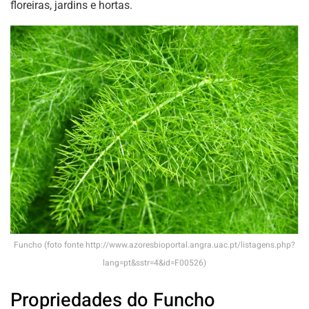
floreiras, jardins e hortas.
Funcho (foto fonte http://www.azoresbioportal.angra.uac.pt/listagens.php?
lang=pt&sstr=4&id=F00526)
Propriedades do Funcho