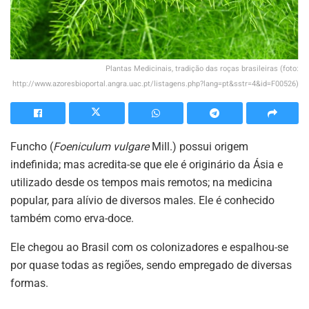
Plantas Medicinais, tradição das roças brasileiras (foto:
http://www.azoresbioportal.angra.uac.pt/listagens.php?lang=pt&sstr=4&id=F00526)
Funcho (
Foeniculum vulgare
Mill.) possui origem
indefinida; mas acredita-se que ele é originário da Ásia e
utilizado desde os tempos mais remotos; na medicina
popular, para alívio de diversos males. Ele é conhecido
também como erva-doce.
Ele chegou ao Brasil com os colonizadores e espalhou-se
por quase todas as regiões, sendo empregado de diversas
formas.