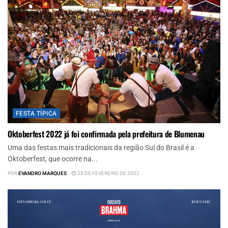
FESTA TÍPICA
Oktoberfest 2022 já foi confirmada pela prefeitura de Blumenau
Uma das festas mais tradicionais da região Sul do Brasil é a
Oktoberfest, que ocorre na...
POR
EVANDRO MARQUES
28 DE FEVEREIRO DE 2022