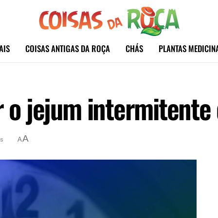
AIS
COISAS ANTIGAS DA ROÇA
CHÁS
PLANTAS MEDICIN
r o jejum intermitente
A
as
A