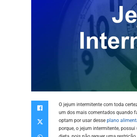
O jejum intermitente com toda cert
um dos mais comentados quando 
optam por usar desse
plano aliment
porque, o jejum intermitente, possu
dieta, pois não requer uma restrição