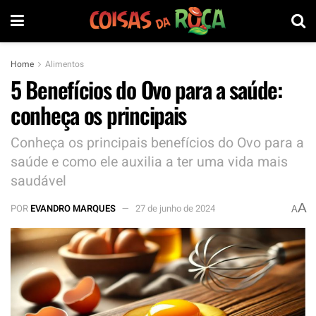
Home
Alimentos
5 Benefícios do Ovo para a saúde:
conheça os principais
Conheça os principais benefícios do Ovo para a
saúde e como ele auxilia a ter uma vida mais
saudável
A
POR
EVANDRO MARQUES
27 de junho de 2024
A