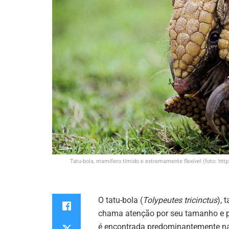
Tatu-bola, mamífero tímido e extremamente flexível (foto: htt
O tatu-bola (
Tolypeutes tricinctus
),
chama atenção por seu tamanho e po
é encontrada predominantemente nas