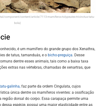
rtal/component/content/article/7113-mamiferos-tolypeutes-tricinctus-tatu-
bola)
cie
conhecido, é um mamífero do grande grupo dos Xenathra,
es de tatus, tamanduás, e o
bicho-preguiça
. Desse
comuns dentre esses animais, tais como a baixa taxa
ações extras nas vértebras, chamadas de xenartras, que
tatu-galinha,
faz parte da ordem Cingulata, cujos
stica única dentre os mamíferos viventes: a ossificação
 região dorsal do corpo. Essa carapaça permite uma
o dessa espécie, possui uma maior elasticidade entre as