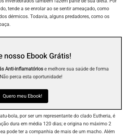
ros invertebrados também fazem parte de sua dieta. Por
o, tende a se enrolar ao se sentir ameaçado, como
dos dérmicos. Todavia, alguns predadores, como os
paça.
 nosso Ebook Grátis!
s Anti-inflamatórios
e melhore sua saúde de forma
 Não perca esta oportunidade!
Quero meu Ebook!
tatu-bola, por ser um representante do clado Eutheria, é
ação dura em média 120 dias; e origina no máximo 2
fêmea pode ter a companhia de mais de um macho. Além