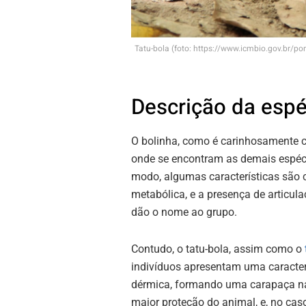
Tatu-bola (foto: https://www.icmbio.gov.br/po
Descrição da espé
O bolinha, como é carinhosamente 
onde se encontram as demais espéci
modo, algumas características são 
metabólica, e a presença de articul
dão o nome ao grupo.
Contudo, o tatu-bola, assim como o
indivíduos apresentam uma caracterí
dérmica, formando uma carapaça na
maior proteção do animal, e, no cas