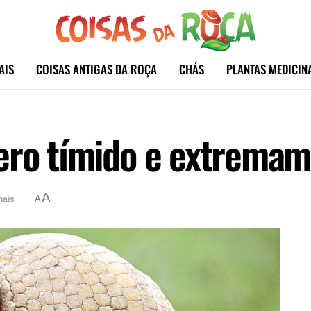
AIS
COISAS ANTIGAS DA ROÇA
CHÁS
PLANTAS MEDICIN
ero tímido e extremame
A
mais
A