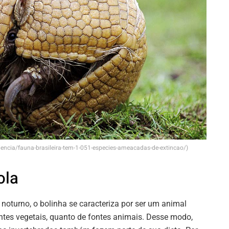
/ciencia/fauna-brasileira-tem-1-051-especies-ameacadas-de-extincao/)
ola
turno, o bolinha se caracteriza por ser um animal
ontes vegetais, quanto de fontes animais. Desse modo,