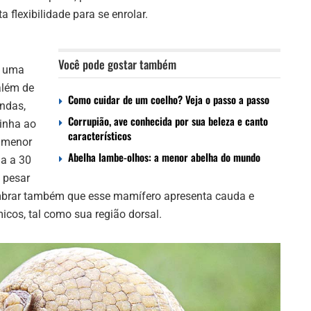
a flexibilidade para se enrolar.
Você pode gostar também
e uma
além de
Como cuidar de um coelho? Veja o passo a passo
ndas,
Corrupião, ave conhecida por sua beleza e canto
inha ao
característicos
o menor
Abelha lambe-olhos: a menor abelha do mundo
ga a 30
 pesar
embrar também que esse mamífero apresenta cauda e
cos, tal como sua região dorsal.