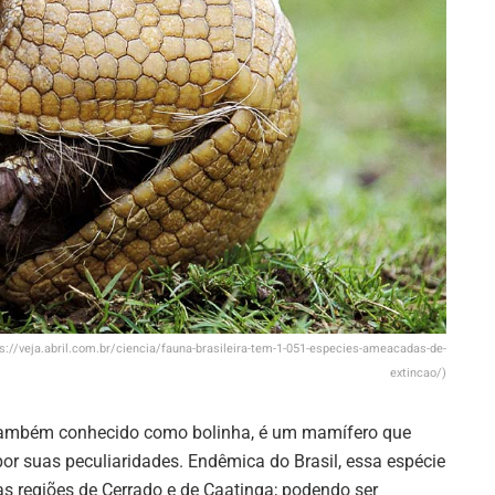
ps://veja.abril.com.br/ciencia/fauna-brasileira-tem-1-051-especies-ameacadas-de-
extincao/)
 também conhecido como bolinha, é um mamífero que
r suas peculiaridades. Endêmica do Brasil, essa espécie
 regiões de Cerrado e de Caatinga; podendo ser