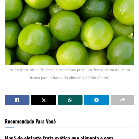
Limão (foto: https://br.freepik.com/fotos-premium/feche-acima-do-limao-
fresco-para-o-fundo-do-alimento_6608818.htm)
Recomendado Para Você
Maçã-de-elefante fruta exótica que alimenta e com