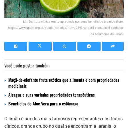
Limão, fruta cítrica muito apreciada por seus benefícios à saúde (foto:
https://www.spdm.org.br/saude/noticias/item/2493-versatil-e-saudavel-conheca-
os-beneficios-do-limao)
Você pode gostar também
Maçã-de-elefante fruta exótica que alimenta e com propriedades
medicinais
Alcaçuz e suas variadas propriedades terapêuticas
Benefícios do Aloe Vera para o estômago
O limão é um dos mais famosos representantes dos frutos
cítricos, grande grupo no qual se encontram a laranja, o