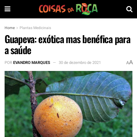
Home
Plantas Medicinais
Guapeva: exótica mas benéfica para
a saúde
A
POR
EVANDRO MARQUES
30 de dezembro de 2021
A