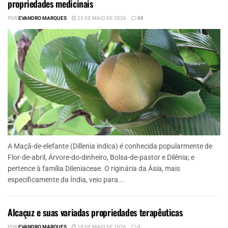
propriedades medicinais
POR
EVANDRO MARQUES
25 DE MAIO DE 2026
88
A Maçã-de-elefante (Dillenia indica) é conhecida popularmente de
Flor-de-abril, Árvore-do-dinheiro, Bolsa-de-pastor e Dilênia; e
pertence à família Dileniaceae. O riginária da Ásia, mais
especificamente da Índia, veio para...
Alcaçuz e suas variadas propriedades terapêuticas
POR
EVANDRO MARQUES
18 DE MAIO DE 2026
3