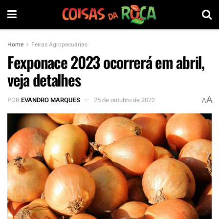
Home
Feiras Agropecuárias
Fexponace 2023 ocorrerá em abril,
veja detalhes
A
POR
EVANDRO MARQUES
25 de outubro de 2022
A