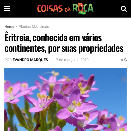
Home
Plantas Medicinais
Êritreia, conhecida em vários
continentes, por suas propriedades
A
POR
EVANDRO MARQUES
7 de março de 2019
A