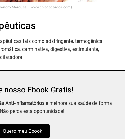
Evandro Marques – www.coisasdaroca.com)
pêuticas
rapêuticas tais como adstringente, termogênica,
 aromática, carminativa, digestiva, estimulante,
dilatadora.
 nosso Ebook Grátis!
s Anti-inflamatórios
e melhore sua saúde de forma
 Não perca esta oportunidade!
Quero meu Ebook!