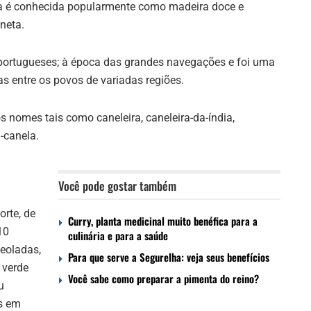
 Ela é conhecida popularmente como madeira doce e
neta.
s portugueses; à época das grandes navegações e foi uma
s entre os povos de variadas regiões.
s nomes tais como caneleira, caneleira-da-índia,
-canela.
Você pode gostar também
orte, de
Curry, planta medicinal muito benéfica para a
10
culinária e para a saúde
ceoladas,
Para que serve a Segurelha: veja seus benefícios
 verde
Você sabe como preparar a pimenta do reino?
u
s em