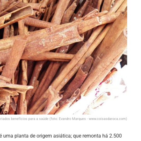
ariados benefícios para a saúde (foto: Evandro Marques - www.coisasdaroca.com)
 é uma planta de origem asiática; que remonta há 2.500