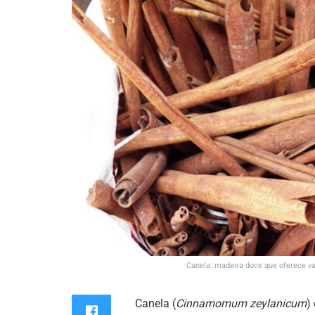
Canela: madeira doce que oferece v
Canela (
Cinnamomum zeylanicum
)