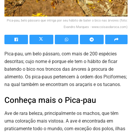
Pica-pau, belo pássaro que intriga por seu hábito de bater o bico nas árvores (foto:
Evandro Marques - www.coisasdaroca.com)
Pica-pau, um belo pássaro, com mais de 200 espécies
descritas; cujo nome é porque ele tem o hábito de ficar
batendo o bico nos troncos das árvores à procura de
alimento. Os pica-paus pertencem à ordem dos Piciformes;
na qual também se encontram os araçaris e os tucanos.
Conheça mais o Pica-pau
Ave de rara beleza, principalmente os machos, que têm
uma coloração mais vistosa. A ave é encontrada em
praticamente todo o mundo, com exceção dos polos, ilhas