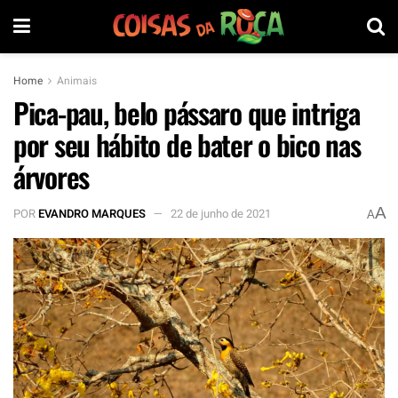
Home
Animais
Pica-pau, belo pássaro que intriga
por seu hábito de bater o bico nas
árvores
A
POR
EVANDRO MARQUES
22 de junho de 2021
A