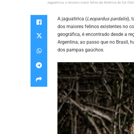
Jaguatirica, o terceiro maior felino da América do Sul (f
A jaguatirica (
Leopardus pardalis
),
dos maiores felinos existentes no c
geográfica, é encontrado desde a reg
Argentina; ao passo que no Brasil, 
dos pampas gaúchos.