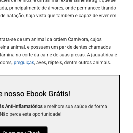
ies de felinos, é um animal extremamente ágil, que se
ada, principalmente de árvores, onde permanece tirando
 de natação, haja vista que também é capaz de viver em
 trata-se de um animal da ordem Carnivora, cujos
oteína animal, e possuem um par de dentes chamados
âmina no corte da carne de suas presas. A jaguatirica é
edores,
preguiças
, aves, répteis, dentre outros animais.
 nosso Ebook Grátis!
s Anti-inflamatórios
e melhore sua saúde de forma
 Não perca esta oportunidade!