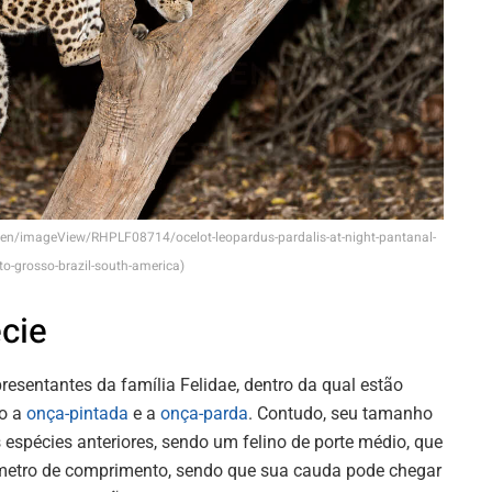
/en/imageView/RHPLF08714/ocelot-leopardus-pardalis-at-night-pantanal-
o-grosso-brazil-south-america)
cie
resentantes da família Felidae, dentro da qual estão
mo a
onça-pintada
e a
onça-parda
. Contudo, seu tamanho
 espécies anteriores, sendo um felino de porte médio, que
 metro de comprimento, sendo que sua cauda pode chegar