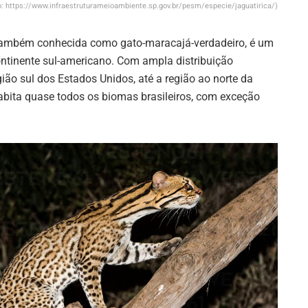
oto: https://www.infraestruturameioambiente.sp.gov.br/pesm/especie/jaguatirica/)
 também conhecida como gato-maracajá-verdadeiro, é um
ontinente sul-americano. Com ampla distribuição
ião sul dos Estados Unidos, até a região ao norte da
habita quase todos os biomas brasileiros, com exceção