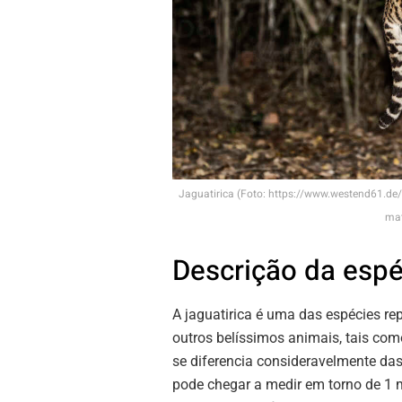
Jaguatirica (Foto: https://www.westend61.de
mat
Descrição da espé
A jaguatirica é uma das espécies rep
outros belíssimos animais, tais co
se diferencia consideravelmente das
pode chegar a medir em torno de 1