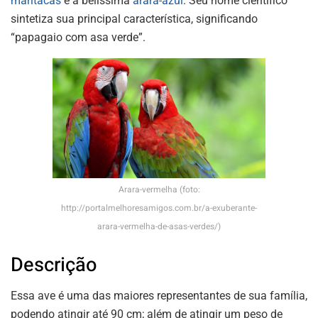
maritacas
e a belíssima
arara-azul
. Seu nome científico
sintetiza sua principal característica, significando
“papagaio com asa verde”.
Arara-vermelha (foto:
http://portalmelhoresamigos.com.br/a-exuberante-
arara-vermelha-de-asas-verdes/)
Descrição
Essa ave é uma das maiores representantes de sua família,
podendo atingir até 90 cm; além de atingir um peso de