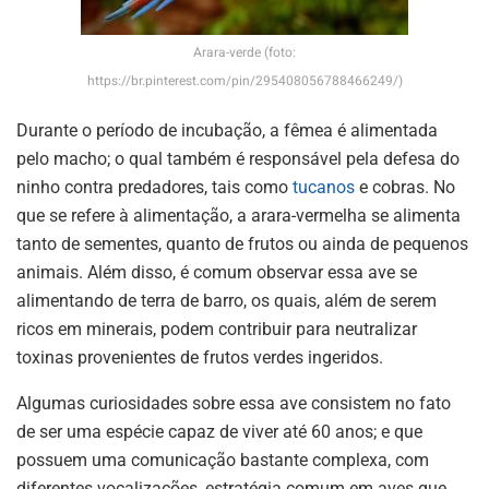
Arara-verde (foto:
https://br.pinterest.com/pin/295408056788466249/)
Durante o período de incubação, a fêmea é alimentada
pelo macho; o qual também é responsável pela defesa do
ninho contra predadores, tais como
tucanos
e cobras. No
que se refere à alimentação, a arara-vermelha se alimenta
tanto de sementes, quanto de frutos ou ainda de pequenos
animais. Além disso, é comum observar essa ave se
alimentando de terra de barro, os quais, além de serem
ricos em minerais, podem contribuir para neutralizar
toxinas provenientes de frutos verdes ingeridos.
Algumas curiosidades sobre essa ave consistem no fato
de ser uma espécie capaz de viver até 60 anos; e que
possuem uma comunicação bastante complexa, com
diferentes vocalizações, estratégia comum em aves que