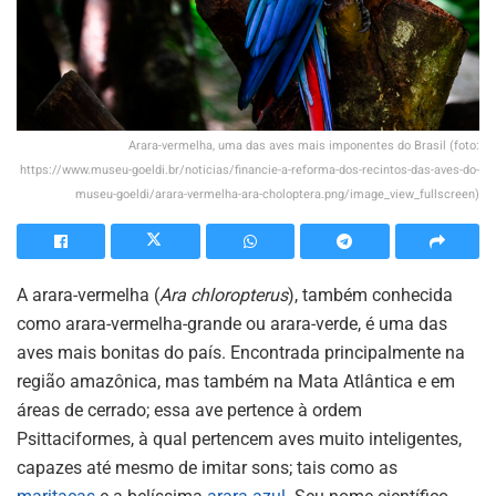
Arara-vermelha, uma das aves mais imponentes do Brasil (foto:
https://www.museu-goeldi.br/noticias/financie-a-reforma-dos-recintos-das-aves-do-
museu-goeldi/arara-vermelha-ara-choloptera.png/image_view_fullscreen)
A arara-vermelha (
Ara chloropterus
), também conhecida
como arara-vermelha-grande ou arara-verde, é uma das
aves mais bonitas do país. Encontrada principalmente na
região amazônica, mas também na Mata Atlântica e em
áreas de cerrado; essa ave pertence à ordem
Psittaciformes, à qual pertencem aves muito inteligentes,
capazes até mesmo de imitar sons; tais como as