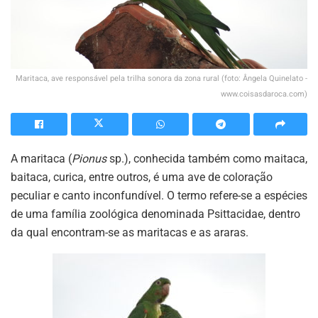
Maritaca, ave responsável pela trilha sonora da zona rural (foto: Ângela Quinelato -
www.coisasdaroca.com)
A maritaca (
Pionus
sp.), conhecida também como maitaca,
baitaca, curica, entre outros, é uma ave de coloração
peculiar e canto inconfundível. O termo refere-se a espécies
de uma família zoológica denominada Psittacidae, dentro
da qual encontram-se as maritacas e as araras.