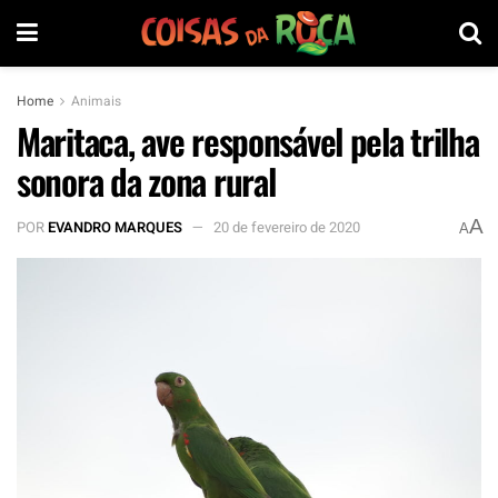
Home
Animais
Maritaca, ave responsável pela trilha
sonora da zona rural
A
POR
EVANDRO MARQUES
20 de fevereiro de 2020
A