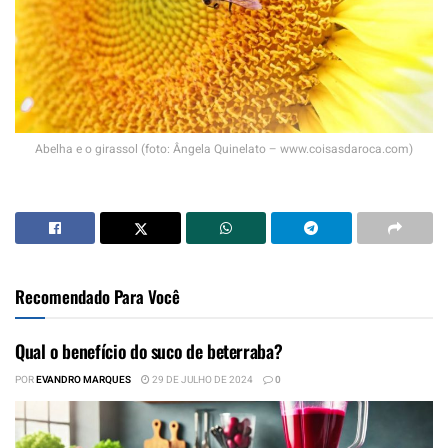
Abelha e o girassol (foto: Ângela Quinelato – www.coisasdaroca.com)
Recomendado Para Você
Qual o benefício do suco de beterraba?
POR
EVANDRO MARQUES
29 DE JULHO DE 2024
0