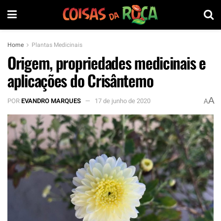
Home
Plantas Medicinais
Origem, propriedades medicinais e
aplicações do Crisântemo
A
POR
EVANDRO MARQUES
17 de junho de 2020
A