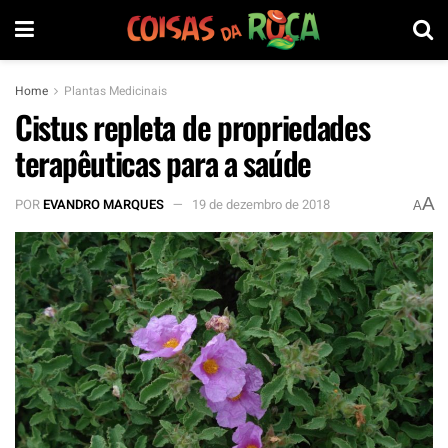
Home
Plantas Medicinais
Cistus repleta de propriedades
terapêuticas para a saúde
A
POR
EVANDRO MARQUES
19 de dezembro de 2018
A