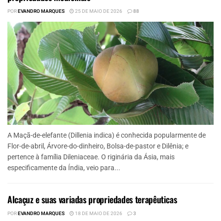
POR
EVANDRO MARQUES
25 DE MAIO DE 2026
88
A Maçã-de-elefante (Dillenia indica) é conhecida popularmente de
Flor-de-abril, Árvore-do-dinheiro, Bolsa-de-pastor e Dilênia; e
pertence à família Dileniaceae. O riginária da Ásia, mais
especificamente da Índia, veio para...
Alcaçuz e suas variadas propriedades terapêuticas
POR
EVANDRO MARQUES
18 DE MAIO DE 2026
3