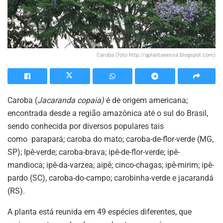
Caroba (foto http://qplantaeessa.blogspot.com)
Caroba (
Jacaranda copaia)
é de origem americana;
encontrada desde a região amazônica até o sul do Brasil,
sendo conhecida por diversos populares tais
como parapará; caroba do mato; caroba-de-flor-verde (MG,
SP); Ipê-verde; caroba-brava; ipê-de-flor-verde; ipê-
mandioca; ipê-da-varzea; aipê; cinco-chagas; ipê-mirim; ipê-
pardo (SC), caroba-do-campo; carobinha-verde e jacarandá
(RS).
A planta está reunida em 49 espécies diferentes, que