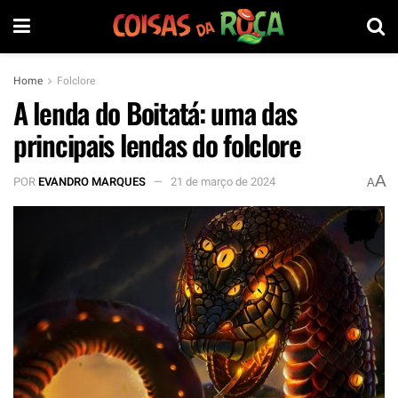
Home
Folclore
A lenda do Boitatá: uma das
principais lendas do folclore
A
POR
EVANDRO MARQUES
21 de março de 2024
A