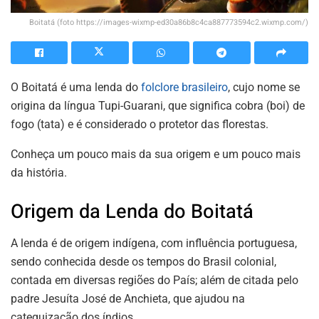
Boitatá (foto https://images-wixmp-ed30a86b8c4ca887773594c2.wixmp.com/)
O Boitatá é uma lenda do
folclore brasileiro
, cujo nome se
origina da língua Tupi-Guarani, que significa cobra (boi) de
fogo (tata) e é considerado o protetor das florestas.
Conheça um pouco mais da sua origem e um pouco mais
da história.
Origem da Lenda do Boitatá
A lenda é de origem indígena, com influência portuguesa,
sendo conhecida desde os tempos do Brasil colonial,
contada em diversas regiões do País; além de citada pelo
padre Jesuíta José de Anchieta, que ajudou na
catequização dos índios.