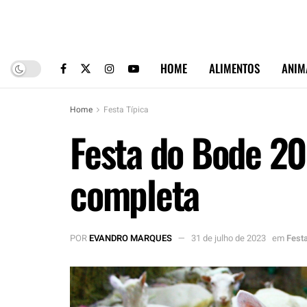
HOME
ALIMENTOS
ANIM
Home
Festa Típica
Festa do Bode 2
completa
POR
EVANDRO MARQUES
31 de julho de 2023
em
Festa