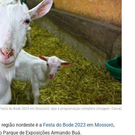
Festa do Bode 2023 em Mossoró: veja a programação completa (imagem: Canva)
a região nordeste é a
Festa do Bode 2023 em Mossoró
,
no Parque de Exposições Armando Buá.