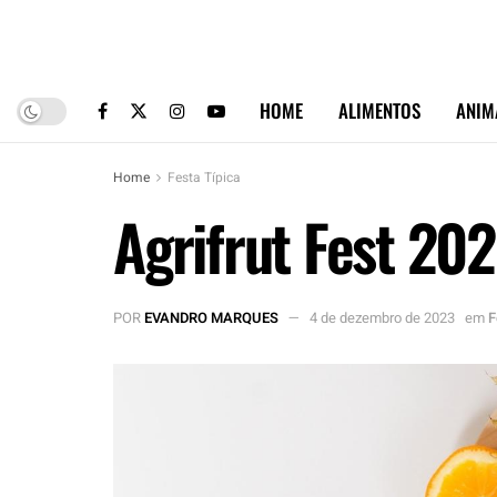
HOME
ALIMENTOS
ANIM
Home
Festa Típica
Agrifrut Fest 202
POR
EVANDRO MARQUES
4 de dezembro de 2023
em
F