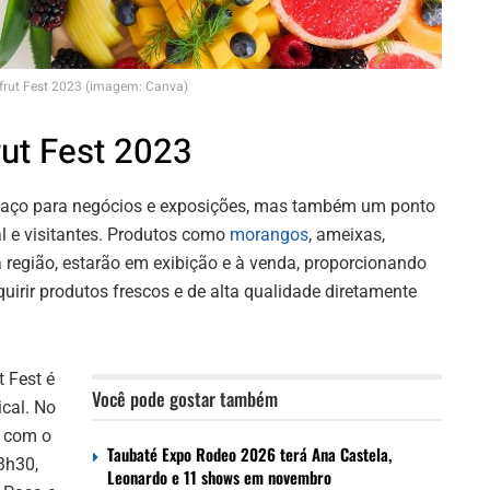
frut Fest 2023 (imagem: Canva)
rut Fest 2023
spaço para negócios e exposições, mas também um ponto
l e visitantes. Produtos como
morangos
, ameixas,
a região, estarão em exibição e à venda, proporcionando
uirir produtos frescos e de alta qualidade diretamente
t Fest é
Você pode gostar também
cal. No
á com o
Taubaté Expo Rodeo 2026 terá Ana Castela,
13h30,
Leonardo e 11 shows em novembro