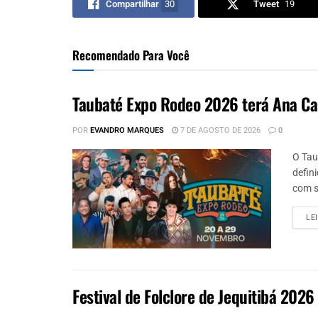
Compartilhar
30
Tweet
19
Recomendado Para Você
Taubaté Expo Rodeo 2026 terá Ana Ca
POR
EVANDRO MARQUES
7 DE AGOSTO DE 2026
0
O Tau
defin
com s
LE
Festival de Folclore de Jequitibá 2026