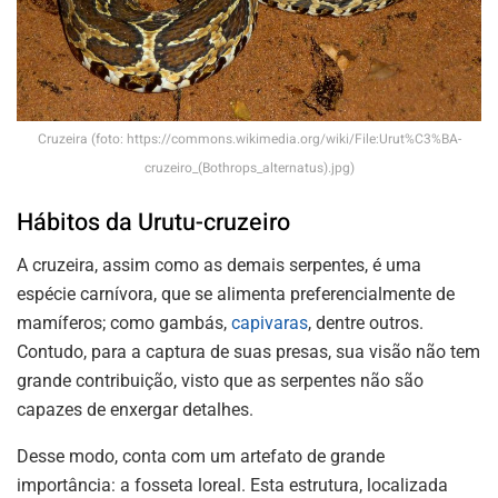
Cruzeira (foto: https://commons.wikimedia.org/wiki/File:Urut%C3%BA-
cruzeiro_(Bothrops_alternatus).jpg)
Hábitos da Urutu-cruzeiro
A cruzeira, assim como as demais serpentes, é uma
espécie carnívora, que se alimenta preferencialmente de
mamíferos; como gambás,
capivaras
, dentre outros.
Contudo, para a captura de suas presas, sua visão não tem
grande contribuição, visto que as serpentes não são
capazes de enxergar detalhes.
Desse modo, conta com um artefato de grande
importância: a fosseta loreal. Esta estrutura, localizada