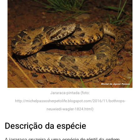
Jararaca-pintada (foto:
http://michelpassosherpetolife.blogspot.com/2016/11/bothrops-
neuwiedi-wagler-1824.html)
Descrição da espécie
A jararaca-cruzeira é uma espécie de réptil da ordem