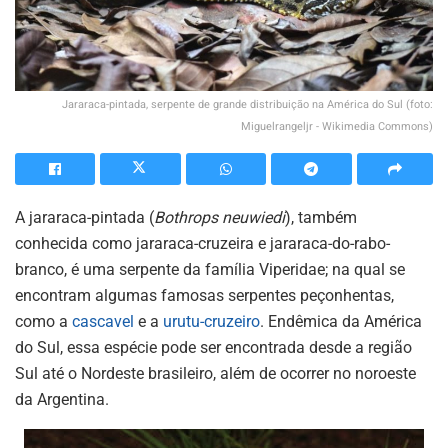
Jararaca-pintada, serpente de grande distribuição na América do Sul (foto:
Miguelrangeljr - Wikimedia Commons)
A jararaca-pintada (
Bothrops neuwiedi
), também
conhecida como jararaca-cruzeira e jararaca-do-rabo-
branco, é uma serpente da família Viperidae; na qual se
encontram algumas famosas serpentes peçonhentas,
como a
cascavel
e a
urutu-cruzeiro
. Endêmica da América
do Sul, essa espécie pode ser encontrada desde a região
Sul até o Nordeste brasileiro, além de ocorrer no noroeste
da Argentina.