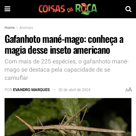
Home
Animais
Gafanhoto mané-mago: conheça a
magia desse inseto americano
Com mais de 225 espécies, o gafanhoto mané-
mago se destaca pela capacidade de se
camuflar
A
POR
EVANDRO MARQUES
30 de abril de 2024
A