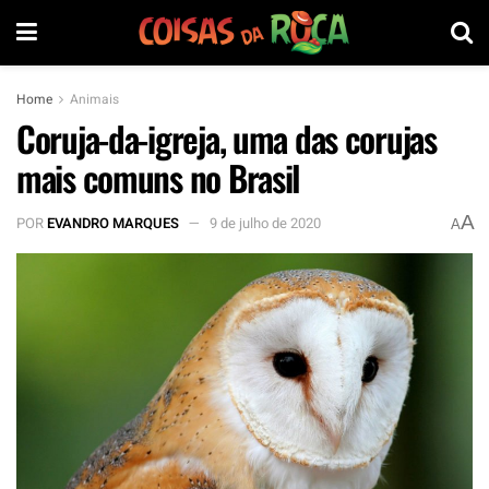
Home
Animais
Coruja-da-igreja, uma das corujas
mais comuns no Brasil
A
POR
EVANDRO MARQUES
9 de julho de 2020
A