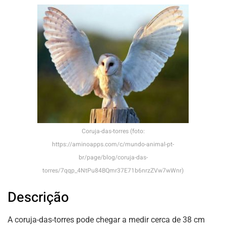
Coruja-das-torres (foto:
https://aminoapps.com/c/mundo-animal-pt-
br/page/blog/coruja-das-
torres/7qqp_4NtPu84BQmr37E71b6nrzZVw7wWnr)
Descrição
A coruja-das-torres pode chegar a medir cerca de 38 cm