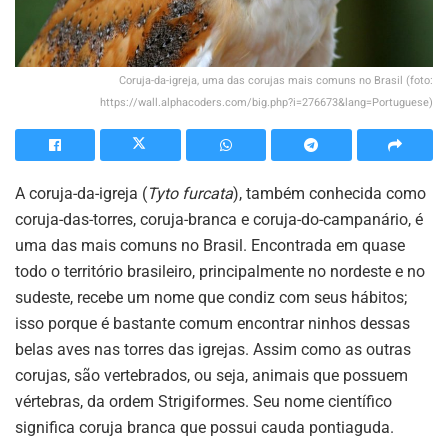
Coruja-da-igreja, uma das corujas mais comuns no Brasil (foto:
https://wall.alphacoders.com/big.php?i=276673&lang=Portuguese)
A coruja-da-igreja (
Tyto furcata
), também conhecida como
coruja-das-torres, coruja-branca e coruja-do-campanário, é
uma das mais comuns no Brasil. Encontrada em quase
todo o território brasileiro, principalmente no nordeste e no
sudeste, recebe um nome que condiz com seus hábitos;
isso porque é bastante comum encontrar ninhos dessas
belas aves nas torres das igrejas. Assim como as outras
corujas, são vertebrados, ou seja, animais que possuem
vértebras, da ordem Strigiformes. Seu nome científico
significa coruja branca que possui cauda pontiaguda.