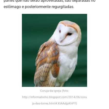
partes que não serão aproveitadas, são separadas no
estômago e posteriormente regurgitadas.
Coruja-da-igreja (foto:
http://informabicho.blogspot.com/2014/06/coru
ja-das-torres.html#.XtAAdjpKhPY)