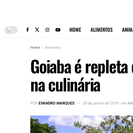
HOME
ALIMENTOS
ANIM
Home
Alimentos
Goiaba é repleta 
na culinária
POR
EVANDRO MARQUES
28 de janeiro de 2019
em
Al