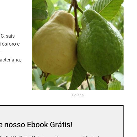
 C, sais
fósforo e
s
bacteriana,
Goiaba
 nosso Ebook Grátis!