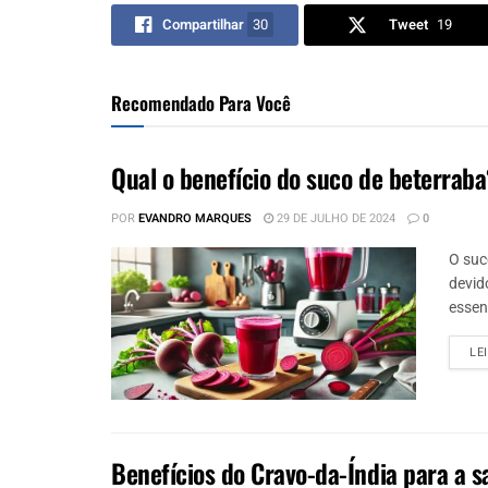
Compartilhar
30
Tweet
19
Recomendado Para Você
Qual o benefício do suco de beterrab
POR
EVANDRO MARQUES
29 DE JULHO DE 2024
0
O suc
devid
essen
LE
Benefícios do Cravo-da-Índia para a 