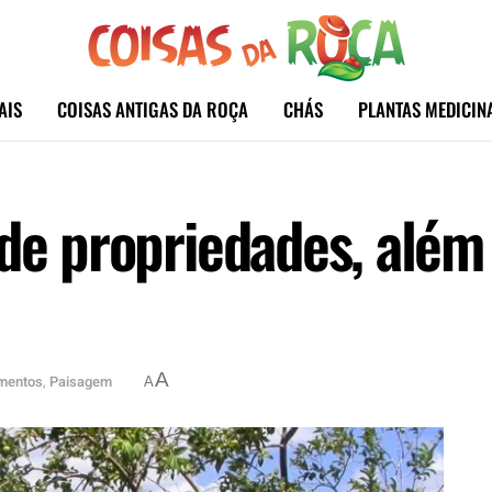
AIS
COISAS ANTIGAS DA ROÇA
CHÁS
PLANTAS MEDICIN
de propriedades, além 
A
imentos
,
Paisagem
A