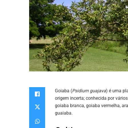
Goiaba (
Psidium guajava
) é uma pl
origem incerta; conhecida por vário
goiaba branca, goiaba vermelha, ara
guaiaba.