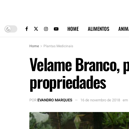
HOME
ALIMENTOS
ANIM
Home
Plantas Medicinais
Velame Branco, pl
propriedades
POR
EVANDRO MARQUES
16 de novembro de 2018
em