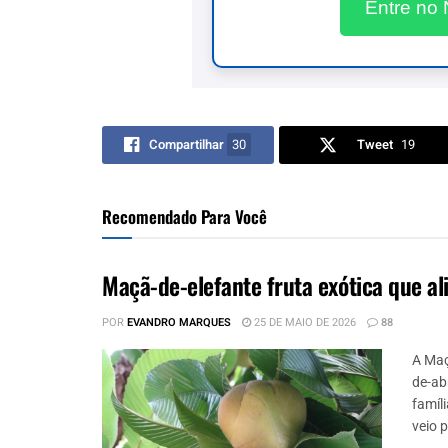
Entre no
Compartilhar
30
Tweet
19
Recomendado Para Você
Maçã-de-elefante fruta exótica que a
POR
EVANDRO MARQUES
25 DE MAIO DE 2026
88
A Maç
de-abr
famíli
veio p