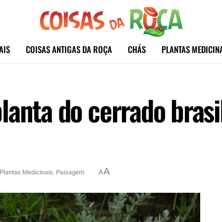
AIS
COISAS ANTIGAS DA ROÇA
CHÁS
PLANTAS MEDICIN
anta do cerrado brasil
A
Plantas Medicinais
,
Paisagem
A