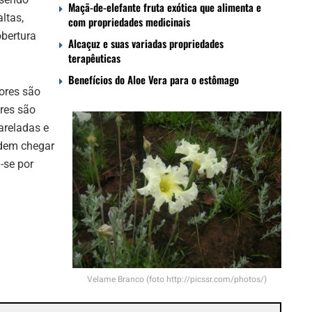
Maçã-de-elefante fruta exótica que alimenta e
ltas,
com propriedades medicinais
obertura
Alcaçuz e suas variadas propriedades
terapêuticas
Benefícios do Aloe Vera para o estômago
lores são
ores são
areladas e
odem chegar
-se por
Velame Branco (foto http://picssr.com/photos/)