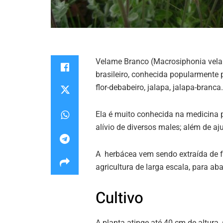
Velame Branco (Macrosiphonia vela
brasileiro, conhecida popularmente
flor-debabeiro, jalapa, jalapa-branca.
Ela é muito conhecida na medicina p
alívio de diversos males; além de a
A herbácea vem sendo extraída de f
agricultura de larga escala, para a
Cultivo
A planta atinge até 40 cm de altura,