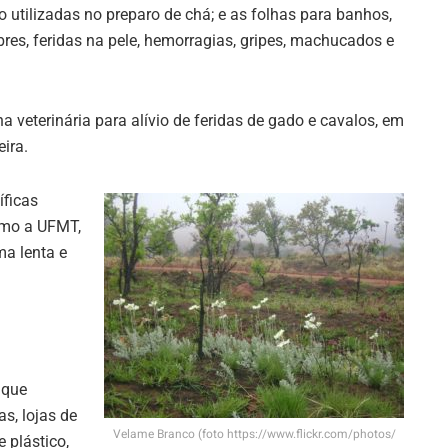
o utilizadas no preparo de chá; e as folhas para banhos,
res, feridas na pele, hemorragias, gripes, machucados e
 veterinária para alívio de feridas de gado e cavalos, em
eira.
íficas
como a UFMT,
a lenta e
 que
s, lojas de
Velame Branco (foto https://www.flickr.com/photos/
 plástico,