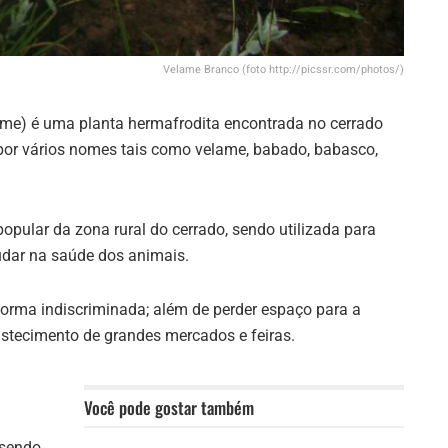
Velame Branco (foto http://picssr.com/photos/)
me) é uma planta hermafrodita encontrada no cerrado
 por vários nomes tais como velame, babado, babasco,
opular da zona rural do cerrado, sendo utilizada para
judar na saúde dos animais.
orma indiscriminada; além de perder espaço para a
bastecimento de grandes mercados e feiras.
Você pode gostar também
 sendo