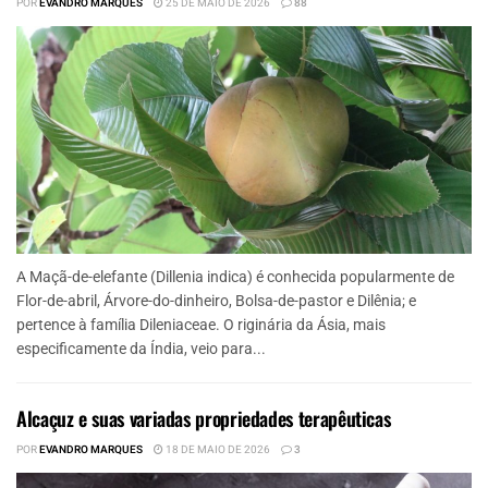
POR
EVANDRO MARQUES
25 DE MAIO DE 2026
88
A Maçã-de-elefante (Dillenia indica) é conhecida popularmente de
Flor-de-abril, Árvore-do-dinheiro, Bolsa-de-pastor e Dilênia; e
pertence à família Dileniaceae. O riginária da Ásia, mais
especificamente da Índia, veio para...
Alcaçuz e suas variadas propriedades terapêuticas
POR
EVANDRO MARQUES
18 DE MAIO DE 2026
3