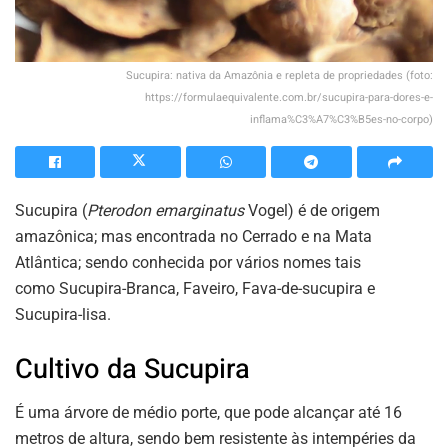
Sucupira: nativa da Amazônia e repleta de propriedades (foto:
https://formulaequivalente.com.br/sucupira-para-dores-e-
inflama%C3%A7%C3%B5es-no-corpo)
Sucupira (
Pterodon emarginatus
Vogel) é de origem
amazônica; mas encontrada no Cerrado e na Mata
Atlântica; sendo conhecida por vários nomes tais
como
Sucupira-Branca, Faveiro, Fava-de-sucupira e
Sucupira-lisa.
Cultivo da Sucupira
É uma árvore de médio porte, que pode alcançar até 16
metros de altura, sendo bem resistente às intempéries da