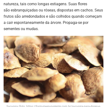
natureza, tais como longas estiagens. Suas flores
são esbranquiçadas ou róseas, dispostas em cachos. Seus
frutos são arredondados e são colhidos quando começam
a cair espontaneamente da árvore. Propaga-se por
sementes ou mudas.
Sucupira (foto: https://formulaequivalente.com.br/sucupira-para-dores-e-