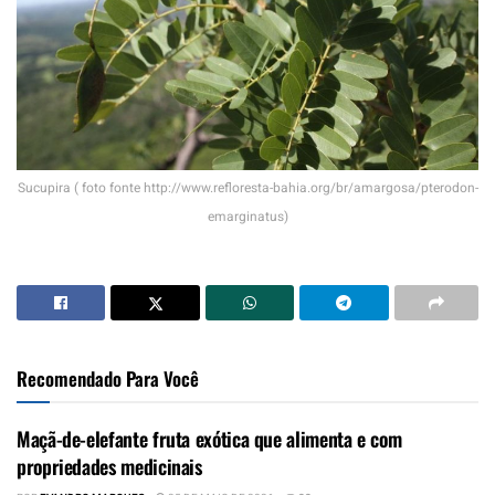
Sucupira ( foto fonte http://www.refloresta-bahia.org/br/amargosa/pterodon-
emarginatus)
Recomendado Para Você
Maçã-de-elefante fruta exótica que alimenta e com
propriedades medicinais