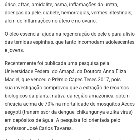
úrico
, aftas, amidalite,
asma
,
inflamações
da uretra,
doenças da pele, diabete,
hemorragia
s, vermes intestinais;
além de
inflamações
no útero e no
ovário
.
O óleo essencial ajuda na regeneração de pele e para alívio
das temidas espinhas, que tanto incomodam adolescentes
e jovens.
Recentemente foi publicada uma pesquisa pela
Universidade Federal do Amapá, da Doutora Anna Eliza
Maciel, que venceu o Prêmio Capes Teses 2017, pois
sua investigação comprovou que a extração de recursos
biológicos da planta, nativa da região amazônica, obtém
eficácia acima de 70% na mortalidade de mosquitos Aedes
aegypti (transmissor da dengue, chikungunya e zika vírus)
em depósitos de água. A pesquisa foi orientada pelo
professor José Carlos Tavares.