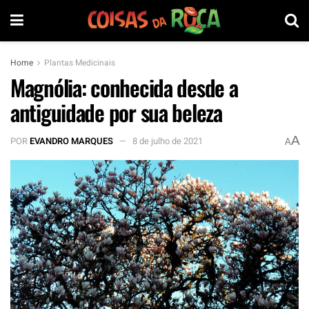
Home
Plantas Medicinais
Magnólia: conhecida desde a
antiguidade por sua beleza
A
POR
EVANDRO MARQUES
8 de julho de 2021
A